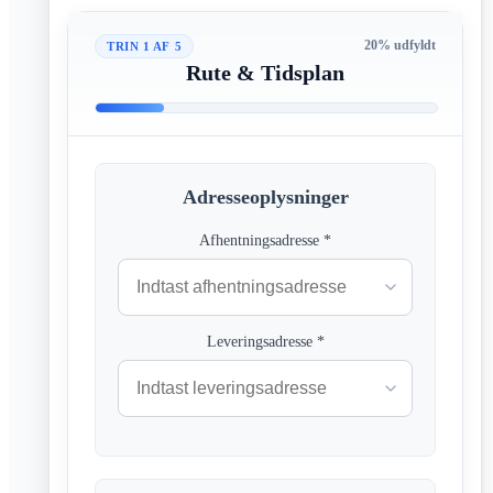
20
% udfyldt
TRIN
1
AF
5
Rute & Tidsplan
Adresseoplysninger
Afhentningsadresse *
Leveringsadresse *