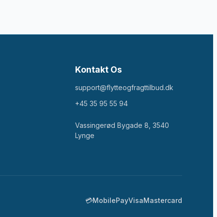
Kontakt Os
support@flytteogfragttilbud.dk
+45 35 95 55 94
Vassingerød Bygade 8, 3540
Lynge
💳
MobilePay
Visa
Mastercard