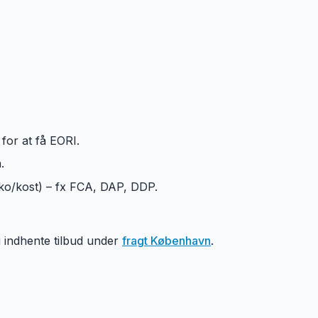
for at få EORI.
.
siko/kost) – fx FCA, DAP, DDP.
u indhente tilbud under
fragt København
.