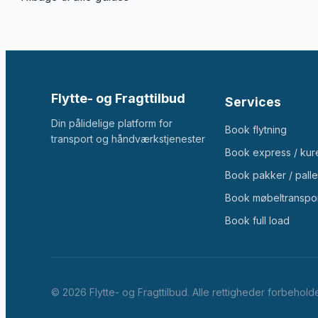
Flytte- og Fragttilbud
Services
Din pålidelige platform for
Book flytning
transport og håndværkstjenester
Book express / kur
Book pakker / palle
Book møbeltranspo
Book full load
©
2026
Flytte- og Fragttilbud. Alle rettigheder forbehold