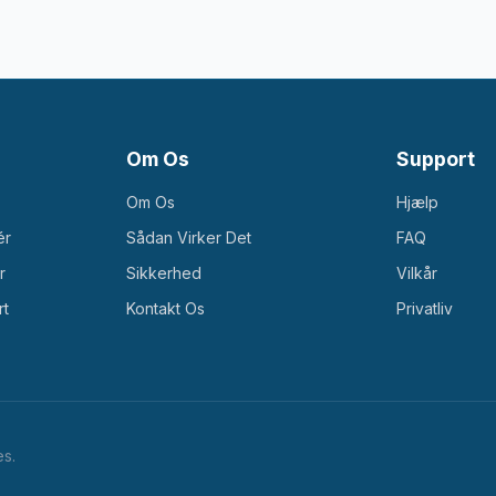
Om Os
Support
Om Os
Hjælp
ér
Sådan Virker Det
FAQ
r
Sikkerhed
Vilkår
rt
Kontakt Os
Privatliv
es.