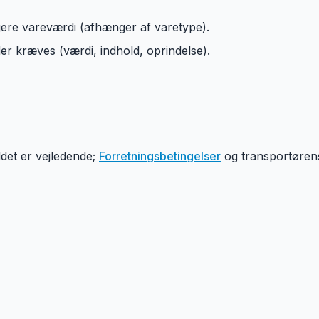
jere vareværdi (afhænger af varetype).
r kræves (værdi, indhold, oprindelse).
det er vejledende;
Forretningsbetingelser
og transportørens